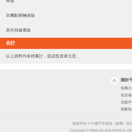
車險
非機動車輛保險
意外與健康險
合計
以上資料均未經審計，提請投資者注意。
關於
集團介
投資者
加盟平
聯繫我
版權所有 © 中國平安保險（集團）股
Copyright © PING AN INSURANCE (GR