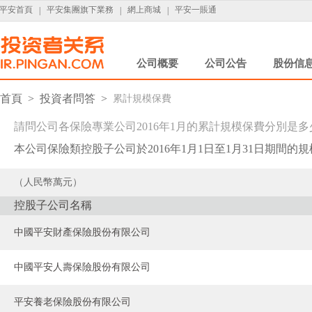
平安首頁
平安集團旗下業務
網上商城
平安一賬通
平安首页
|
平安集團旗下業務
|
網上商城
|
平安一賬通
公司概要
公司公告
股份信
首頁
>
投資者問答
>
累計規模保費
請問公司各保險專業公司2016年1月的累計規模保費分別是多
本公司保險類控股子公司於2016年1月1日至1月31日期間的
（人民幣萬元）
控股子公司名稱
中國平安財產保險股份有限公司
中國平安人壽保險股份有限公司
平安養老保險股份有限公司